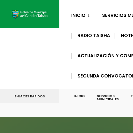
for:
Skip
to
INICIO
SERVICIOS M
content
RADIO TAISHA
NOTI
ACTUALIZACIÓN Y COMP
SEGUNDA CONVOCATORI
INICIO
SERVICIOS
T
ENLACES RAPIDOS
MUNICIPALES