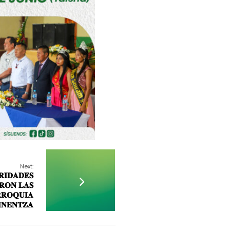
Next:
𝐈𝐃𝐀𝐃𝐄𝐒
𝐑𝐎𝐍 𝐋𝐀𝐒
𝐑𝐎𝐐𝐔𝐈𝐀
𝐍𝐄𝐍𝐓𝐙𝐀