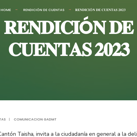
HOME
RENDICIÓN DE CUENTAS
𝐑𝐄𝐍𝐃𝐈𝐂𝐈Ó𝐍 𝐃𝐄 𝐂𝐔𝐄𝐍𝐓𝐀𝐒 𝟐𝟎𝟐𝟑
𝐑𝐄𝐍𝐃𝐈𝐂𝐈Ó𝐍 𝐃𝐄
𝐂𝐔𝐄𝐍𝐓𝐀𝐒 𝟐𝟎𝟐𝟑
TAS
|
COMUNICACION GADMT
antón Taisha, invita a la ciudadanía en general a la del