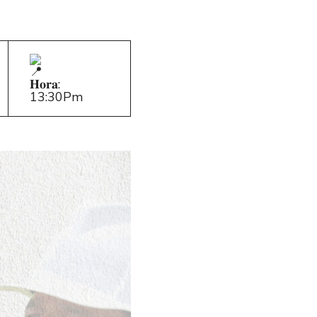
𝐇𝐨𝐫𝐚:
13:30Pm