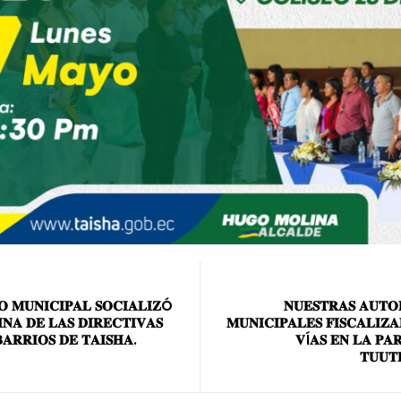
𝐎 𝐌𝐔𝐍𝐈𝐂𝐈𝐏𝐀𝐋 𝐒𝐎𝐂𝐈𝐀𝐋𝐈𝐙Ó
𝐍𝐔𝐄𝐒𝐓𝐑𝐀𝐒 𝐀𝐔𝐓𝐎
𝐍𝐀 𝐃𝐄 𝐋𝐀𝐒 𝐃𝐈𝐑𝐄𝐂𝐓𝐈𝐕𝐀𝐒
𝐌𝐔𝐍𝐈𝐂𝐈𝐏𝐀𝐋𝐄𝐒 𝐅𝐈𝐒𝐂𝐀𝐋𝐈𝐙
𝐀𝐑𝐑𝐈𝐎𝐒 𝐃𝐄 𝐓𝐀𝐈𝐒𝐇𝐀.
𝐕Í𝐀𝐒 𝐄𝐍 𝐋𝐀 𝐏𝐀
𝐓𝐔𝐔𝐓