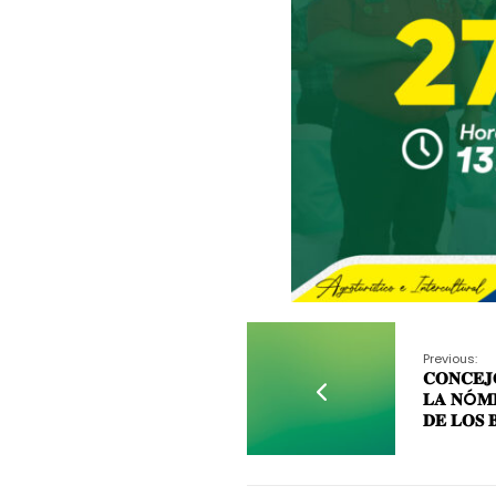
Previous:
𝐂𝐎𝐍𝐂𝐄𝐉
𝐋𝐀 𝐍Ó𝐌𝐈
𝐃𝐄 𝐋𝐎𝐒 