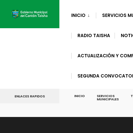
for:
Skip
to
INICIO
SERVICIOS M
content
RADIO TAISHA
NOTI
ACTUALIZACIÓN Y COMP
SEGUNDA CONVOCATORI
INICIO
SERVICIOS
T
ENLACES RAPIDOS
MUNICIPALES