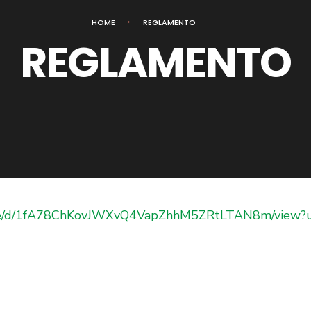
HOME
REGLAMENTO
REGLAMENTO
/file/d/1fA78ChKovJWXvQ4VapZhhM5ZRtLTAN8m/view?u