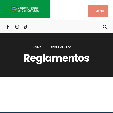
Search
Skip
for:
to
MENU
content
HOME
REGLAMENTOS
Reglamentos