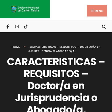
Search
Skip
for:
to
MENU
content
HOME
CARACTERISTICAS – REQUISITOS – DOCTOR/A EN
JURISPRUDENCIA O ABOGADO/A,
CARACTERISTICAS –
REQUISITOS –
Doctor/a en
Jurisprudencia o
Abogado/a,