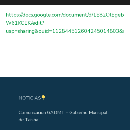
https://docs.google.com/document/d/1E82OlEgeb_
W61KCEK/edit?
usp=sharing&ouid=112844512604245014803&rtp
NOTICIAS
Comunicacion GADMT – Gobierno Municipal
de Taisha