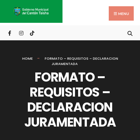
Search
Skip
for:
to
MENU
content
HOME
FORMATO – REQUISITOS – DECLARACION
JURAMENTADA
FORMATO –
REQUISITOS –
DECLARACION
JURAMENTADA