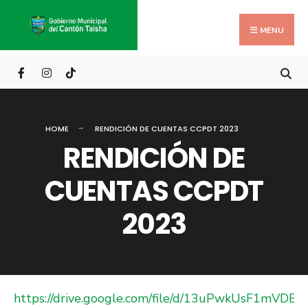
Search
Skip
for:
to
MENU
content
HOME
RENDICIÓN DE CUENTAS CCPDT 2023
RENDICIÓN DE
CUENTAS CCPDT
2023
https://drive.google.com/file/d/13uPwkUsF1mVDBg