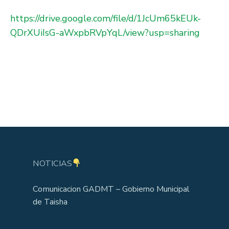
https://drive.google.com/file/d/1JcUm65kEUk-
QDrXUiIsG-aWxpbRVpYqL/view?usp=sharing
NOTICIAS
Comunicacion GADMT – Gobierno Municipal
de Taisha