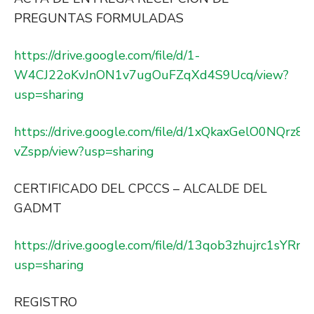
PREGUNTAS FORMULADAS
https://drive.google.com/file/d/1-
W4CJ22oKvJnON1v7ugOuFZqXd4S9Ucq/view?
usp=sharing
https://drive.google.com/file/d/1xQkaxGelO0NQ
vZspp/view?usp=sharing
CERTIFICADO DEL CPCCS – ALCALDE DEL
GADMT
https://drive.google.com/file/d/13qob3zhujrc1sY
usp=sharing
REGISTRO