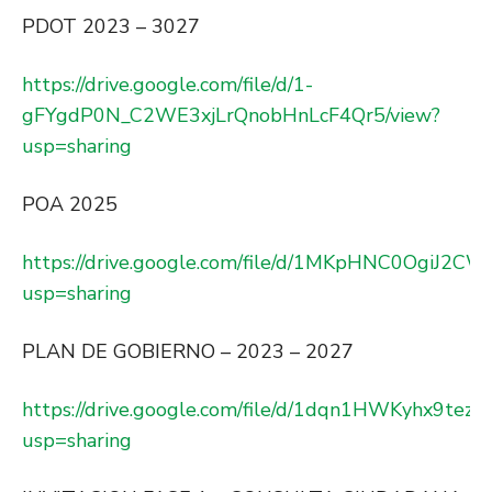
PDOT 2023 – 3027
https://drive.google.com/file/d/1-
gFYgdP0N_C2WE3xjLrQnobHnLcF4Qr5/view?
usp=sharing
POA 2025
https://drive.google.com/file/d/1MKpHNC0OgiJ2C
usp=sharing
PLAN DE GOBIERNO – 2023 – 2027
https://drive.google.com/file/d/1dqn1HWKyhx9te
usp=sharing