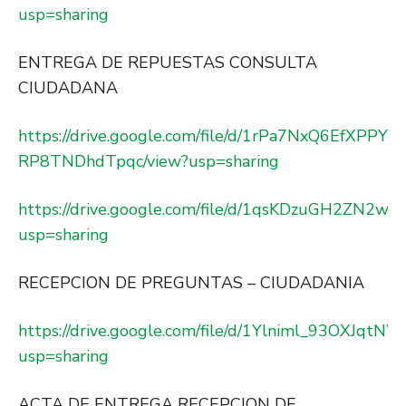
usp=sharing
ENTREGA DE REPUESTAS CONSULTA
CIUDADANA
https://drive.google.com/file/d/1rPa7NxQ6EfXPPY
RP8TNDhdTpqc/view?usp=sharing
https://drive.google.com/file/d/1qsKDzuGH2ZN2
usp=sharing
RECEPCION DE PREGUNTAS – CIUDADANIA
https://drive.google.com/file/d/1Ylniml_93OXJqt
usp=sharing
ACTA DE ENTREGA RECEPCION DE