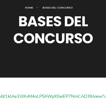
HOME
BASES DEL CONCURSO
BASES DEL
CONCURSO
/file/d/1klAe33JKvM4oLPShWpX0eiEP7NmCAD39/view?u