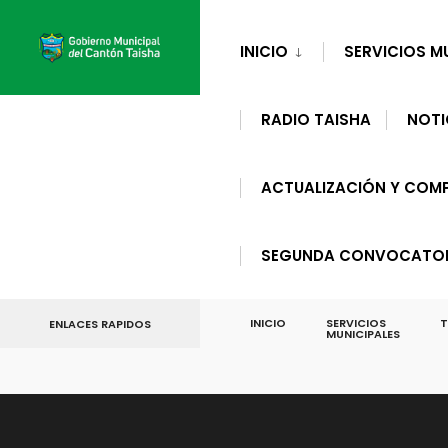
for:
Skip
to
INICIO
SERVICIOS M
content
RADIO TAISHA
NOTI
ACTUALIZACIÓN Y COMP
SEGUNDA CONVOCATORI
INICIO
SERVICIOS
T
ENLACES RAPIDOS
MUNICIPALES