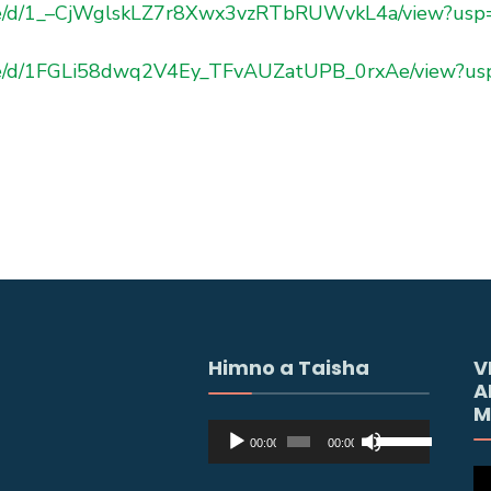
/file/d/1_–CjWglskLZ7r8Xwx3vzRTbRUWvkL4a/view?usp
/file/d/1FGLi58dwq2V4Ey_TFvAUZatUPB_0rxAe/view?us
Himno a Taisha
V
A
M
Reproductor
Utiliza
00:00
00:00
de
las
Re
audio
teclas