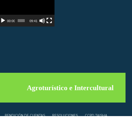
e
deo
00:00
09:41
Agroturístico e Intercultural
RENDICIÓN DE CUENTAS
RESOLUCIONES
CCPD TAISHA
A CONCURSO DE MÉRITOS Y OPOSICIÓN DEL CCPDT