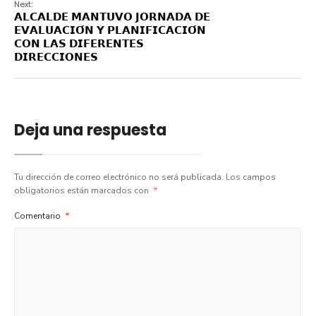
Next:
𝗔𝗟𝗖𝗔𝗟𝗗𝗘 𝗠𝗔𝗡𝗧𝗨𝗩𝗢 𝗝𝗢𝗥𝗡𝗔𝗗𝗔 𝗗𝗘
𝗘𝗩𝗔𝗟𝗨𝗔𝗖𝗜𝗢́𝗡 𝗬 𝗣𝗟𝗔𝗡𝗜𝗙𝗜𝗖𝗔𝗖𝗜𝗢́𝗡
𝗖𝗢𝗡 𝗟𝗔𝗦 𝗗𝗜𝗙𝗘𝗥𝗘𝗡𝗧𝗘𝗦
𝗗𝗜𝗥𝗘𝗖𝗖𝗜𝗢𝗡𝗘𝗦
Deja una respuesta
Tu dirección de correo electrónico no será publicada.
Los campos
obligatorios están marcados con
*
Comentario
*