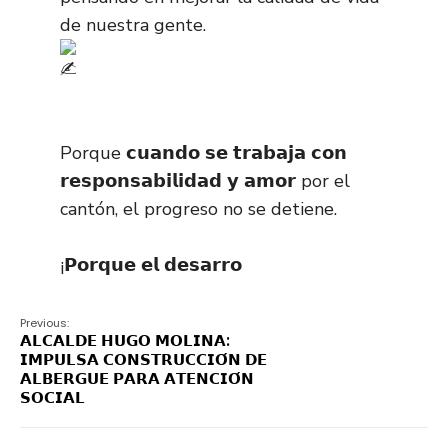
de nuestra gente.
Porque 𝗰𝘂𝗮𝗻𝗱𝗼 𝘀𝗲 𝘁𝗿𝗮𝗯𝗮𝗷𝗮 𝗰𝗼𝗻
𝗿𝗲𝘀𝗽𝗼𝗻𝘀𝗮𝗯𝗶𝗹𝗶𝗱𝗮𝗱 𝘆 𝗮𝗺𝗼𝗿 por el
cantón, el progreso no se detiene.
¡𝗣𝗼𝗿𝗾𝘂𝗲 𝗲𝗹 𝗱𝗲𝘀𝗮𝗿𝗿𝗼
Previous:
𝗔𝗟𝗖𝗔𝗟𝗗𝗘 𝗛𝗨𝗚𝗢 𝗠𝗢𝗟𝗜𝗡𝗔:
𝗜𝗠𝗣𝗨𝗟𝗦𝗔 𝗖𝗢𝗡𝗦𝗧𝗥𝗨𝗖𝗖𝗜𝗢́𝗡 𝗗𝗘
𝗔𝗟𝗕𝗘𝗥𝗚𝗨𝗘 𝗣𝗔𝗥𝗔 𝗔𝗧𝗘𝗡𝗖𝗜𝗢́𝗡
𝗦𝗢𝗖𝗜𝗔𝗟