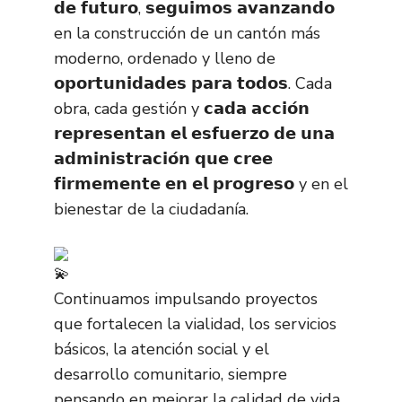
𝗱𝗲 𝗳𝘂𝘁𝘂𝗿𝗼, 𝘀𝗲𝗴𝘂𝗶𝗺𝗼𝘀 𝗮𝘃𝗮𝗻𝘇𝗮𝗻𝗱𝗼
en la construcción de un cantón más
moderno, ordenado y lleno de
𝗼𝗽𝗼𝗿𝘁𝘂𝗻𝗶𝗱𝗮𝗱𝗲𝘀 𝗽𝗮𝗿𝗮 𝘁𝗼𝗱𝗼𝘀. Cada
obra, cada gestión y 𝗰𝗮𝗱𝗮 𝗮𝗰𝗰𝗶𝗼́𝗻
𝗿𝗲𝗽𝗿𝗲𝘀𝗲𝗻𝘁𝗮𝗻 𝗲𝗹 𝗲𝘀𝗳𝘂𝗲𝗿𝘇𝗼 𝗱𝗲 𝘂𝗻𝗮
𝗮𝗱𝗺𝗶𝗻𝗶𝘀𝘁𝗿𝗮𝗰𝗶𝗼́𝗻 𝗾𝘂𝗲 𝗰𝗿𝗲𝗲
𝗳𝗶𝗿𝗺𝗲𝗺𝗲𝗻𝘁𝗲 𝗲𝗻 𝗲𝗹 𝗽𝗿𝗼𝗴𝗿𝗲𝘀𝗼 y en el
bienestar de la ciudadanía.
Continuamos impulsando proyectos
que fortalecen la vialidad, los servicios
básicos, la atención social y el
desarrollo comunitario, siempre
pensando en mejorar la calidad de vida