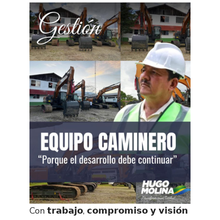
Con 𝘁𝗿𝗮𝗯𝗮𝗷𝗼, 𝗰𝗼𝗺𝗽𝗿𝗼𝗺𝗶𝘀𝗼 𝘆 𝘃𝗶𝘀𝗶𝗼́𝗻