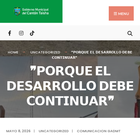
Search
Skip
for:
to
MENU
content
HOME
UNCATEGORIZED
❞𝗣𝗢𝗥𝗤𝗨𝗘 𝗘𝗟 𝗗𝗘𝗦𝗔𝗥𝗥𝗢𝗟𝗟𝗢 𝗗𝗘𝗕𝗘
𝗖𝗢𝗡𝗧𝗜𝗡𝗨𝗔𝗥❞
❞𝗣𝗢𝗥𝗤𝗨𝗘 𝗘𝗟
𝗗𝗘𝗦𝗔𝗥𝗥𝗢𝗟𝗟𝗢 𝗗𝗘𝗕𝗘
𝗖𝗢𝗡𝗧𝗜𝗡𝗨𝗔𝗥❞
MAYO 8, 2026
|
UNCATEGORIZED
|
COMUNICACION GADMT