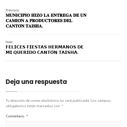
Previous:
𝐌𝐔𝐍𝐈𝐂𝐈𝐏𝐈𝐎 𝐇𝐈𝐙𝐎 𝐋𝐀 𝐄𝐍𝐓𝐑𝐄𝐆𝐀 𝐃𝐄 𝐔𝐍
𝐂𝐀𝐌𝐈𝐎́𝐍 𝐀 𝐏𝐑𝐎𝐃𝐔𝐂𝐓𝐎𝐑𝐄𝐒 𝐃𝐄𝐋
𝐂𝐀𝐍𝐓𝐎́𝐍 𝐓𝐀𝐈𝐒𝐇𝐀.
Next:
𝗙𝗘𝗟𝗜𝗖𝗘𝗦 𝗙𝗜𝗘𝗦𝗧𝗔𝗦 𝗛𝗘𝗥𝗠𝗔𝗡𝗢𝗦 𝗗𝗘
𝗠𝗜 𝗤𝗨𝗘𝗥𝗜𝗗𝗢 𝗖𝗔𝗡𝗧𝗢́𝗡 𝗧𝗔𝗜𝗦𝗛𝗔.
Deja una respuesta
Tu dirección de correo electrónico no será publicada.
Los campos
obligatorios están marcados con
*
Comentario
*