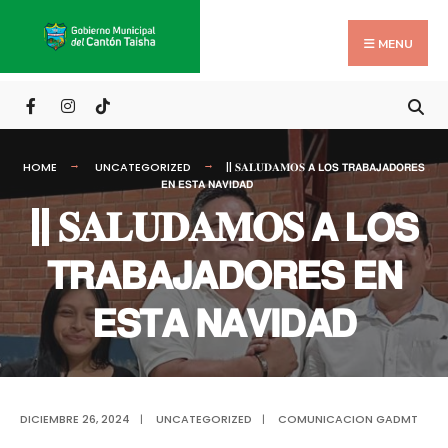
Search
Skip
for:
to
MENU
content
HOME
UNCATEGORIZED
|| 𝐒𝐀𝐋𝐔𝐃𝐀𝐌𝐎𝐒 𝗔 𝗟𝗢𝗦 𝗧𝗥𝗔𝗕𝗔𝗝𝗔𝗗𝗢𝗥𝗘𝗦
𝗘𝗡 𝗘𝗦𝗧𝗔 𝗡𝗔𝗩𝗜𝗗𝗔𝗗
|| 𝐒𝐀𝐋𝐔𝐃𝐀𝐌𝐎𝐒 𝗔 𝗟𝗢𝗦
𝗧𝗥𝗔𝗕𝗔𝗝𝗔𝗗𝗢𝗥𝗘𝗦 𝗘𝗡
𝗘𝗦𝗧𝗔 𝗡𝗔𝗩𝗜𝗗𝗔𝗗
DICIEMBRE 26, 2024
|
UNCATEGORIZED
|
COMUNICACION GADMT