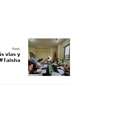
Next:
𝘀 𝘃𝗶́𝗮𝘀 𝘆
 #𝗧𝗮𝗶𝘀𝗵𝗮