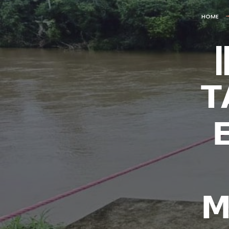
HOME
|
𝗧

𝗠