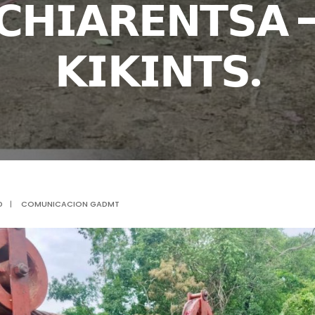
𝗖𝗛𝗜𝗔𝗥𝗘𝗡𝗧𝗦𝗔 
𝗞𝗜𝗞𝗜𝗡𝗧𝗦.
D
|
COMUNICACION GADMT