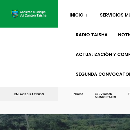
for:
Skip
to
INICIO
SERVICIOS M
content
RADIO TAISHA
NOTI
ACTUALIZACIÓN Y COMP
SEGUNDA CONVOCATORI
INICIO
SERVICIOS
T
ENLACES RAPIDOS
MUNICIPALES