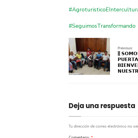
#AgroturisticoEIntercultur
#SeguimosTransformando
Previous:
|| 𝗦𝗢𝗠𝗢
𝗣𝗨𝗘𝗥𝗧𝗔
𝗕𝗜𝗘𝗡𝗩
𝗡𝗨𝗘𝗦𝗧
Deja una respuesta
Tu dirección de correo electrónico no se
Comentario
*