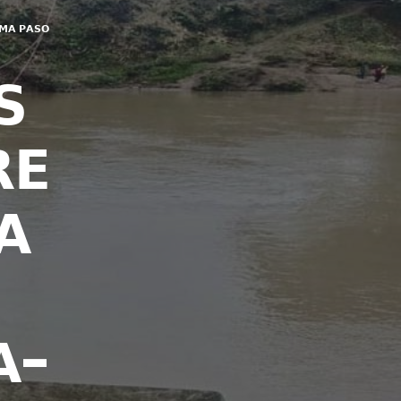
𝗠𝗔 𝗣𝗔𝗦𝗢
𝗦
𝗘
𝗔
𝗔-