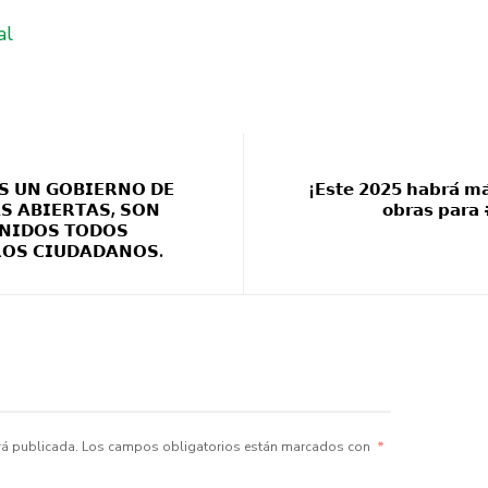
al
𝗦 𝗨𝗡 𝗚𝗢𝗕𝗜𝗘𝗥𝗡𝗢 𝗗𝗘
¡𝗘𝘀𝘁𝗲 𝟮𝟬𝟮𝟱 𝗵𝗮𝗯𝗿𝗮́ 𝗺𝗮́
𝗦 𝗔𝗕𝗜𝗘𝗥𝗧𝗔𝗦, 𝗦𝗢𝗡
𝗼𝗯𝗿𝗮𝘀 𝗽𝗮𝗿𝗮
𝗡𝗜𝗗𝗢𝗦 𝗧𝗢𝗗𝗢𝗦
𝗢𝗦 𝗖𝗜𝗨𝗗𝗔𝗗𝗔𝗡𝗢𝗦.
rá publicada.
Los campos obligatorios están marcados con
*