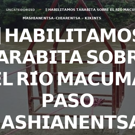
UNCATEGORIZED
|| 𝗛𝗔𝗕𝗜𝗟𝗜𝗧𝗔𝗠𝗢𝗦 𝗧𝗔𝗥𝗔𝗕𝗜𝗧𝗔 𝗦𝗢𝗕𝗥𝗘 𝗘𝗟 𝗥𝗜́𝗢 𝗠𝗔𝗖
𝗠𝗔𝗦𝗛𝗜𝗔𝗡𝗘𝗡𝗧𝗦𝗔-𝗖𝗛𝗜𝗔𝗥𝗘𝗡𝗧𝗦𝗔 – 𝗞𝗜𝗞𝗜𝗡𝗧𝗦.
| 𝗛𝗔𝗕𝗜𝗟𝗜𝗧𝗔𝗠𝗢
𝗔𝗥𝗔𝗕𝗜𝗧𝗔 𝗦𝗢𝗕
𝗟 𝗥𝗜́𝗢 𝗠𝗔𝗖𝗨𝗠
𝗣𝗔𝗦𝗢
𝗔𝗦𝗛𝗜𝗔𝗡𝗘𝗡𝗧𝗦