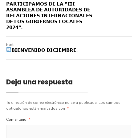
𝗣𝗔𝗥𝗧𝗜𝗖𝗜𝗣𝗔𝗠𝗢𝗦 𝗗𝗘 𝗟𝗔 ❞𝗜𝗜𝗜
𝗔𝗦𝗔𝗠𝗕𝗟𝗘𝗔 𝗗𝗘 𝗔𝗨𝗧𝗢𝗥𝗜𝗗𝗔𝗗𝗘𝗦 𝗗𝗘
𝗥𝗘𝗟𝗔𝗖𝗜𝗢𝗡𝗘𝗦 𝗜𝗡𝗧𝗘𝗥𝗡𝗔𝗖𝗜𝗢𝗡𝗔𝗟𝗘𝗦
𝗗𝗘 𝗟𝗢𝗦 𝗚𝗢𝗕𝗜𝗘𝗥𝗡𝗢𝗦 𝗟𝗢𝗖𝗔𝗟𝗘𝗦
𝟮𝟬𝟮𝟰❞.
Next:
𝗕𝗜𝗘𝗡𝗩𝗘𝗡𝗜𝗗𝗢 𝗗𝗜𝗖𝗜𝗘𝗠𝗕𝗥𝗘.
Deja una respuesta
Tu dirección de correo electrónico no será publicada.
Los campos
obligatorios están marcados con
*
Comentario
*