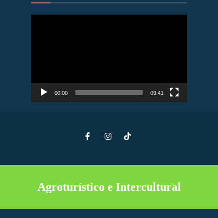
Reproductor
de
vídeo
00:00
09:41
Agroturístico e Intercultural