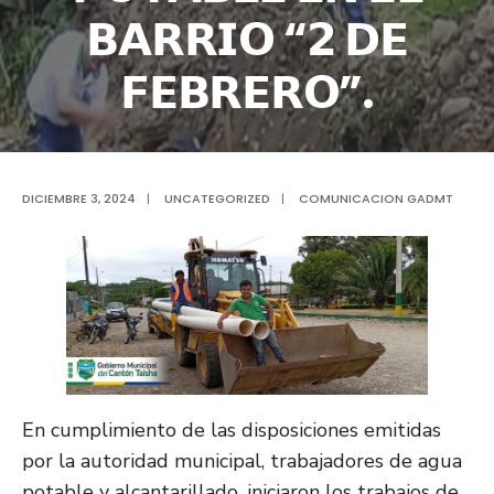
𝗕𝗔𝗥𝗥𝗜𝗢 “𝟮 𝗗𝗘
𝗙𝗘𝗕𝗥𝗘𝗥𝗢”.
DICIEMBRE 3, 2024
|
UNCATEGORIZED
|
COMUNICACION GADMT
En cumplimiento de las disposiciones emitidas
por la autoridad municipal, trabajadores de agua
potable y alcantarillado, iniciaron los trabajos de