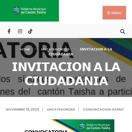
Search
Skip
for:
to
MENU
content
HOME
UNCATEGORIZED
𝗜𝗡𝗩𝗜𝗧𝗔𝗖𝗜𝗢𝗡 𝗔 𝗟𝗔
𝗖𝗜𝗨𝗗𝗔𝗗𝗔𝗡𝗜𝗔
𝗜𝗡𝗩𝗜𝗧𝗔𝗖𝗜𝗢𝗡 𝗔 𝗟𝗔
𝗖𝗜𝗨𝗗𝗔𝗗𝗔𝗡𝗜𝗔
NOVIEMBRE 19, 2024
|
UNCATEGORIZED
|
COMUNICACION GADMT