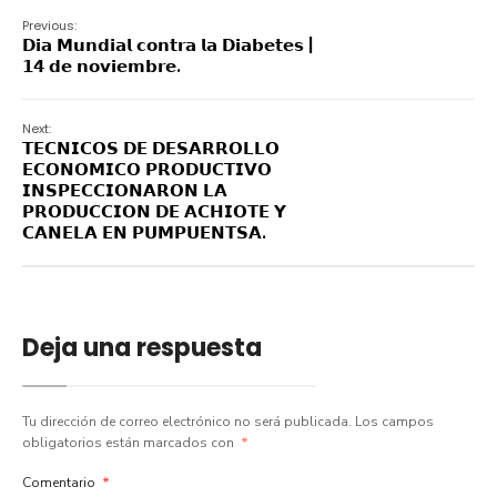
Previous:
𝗗𝗶𝗮 𝗠𝘂𝗻𝗱𝗶𝗮𝗹 𝗰𝗼𝗻𝘁𝗿𝗮 𝗹𝗮 𝗗𝗶𝗮𝗯𝗲𝘁𝗲𝘀 |
𝟭𝟰 𝗱𝗲 𝗻𝗼𝘃𝗶𝗲𝗺𝗯𝗿𝗲.
Next:
𝗧𝗘𝗖𝗡𝗜𝗖𝗢𝗦 𝗗𝗘 𝗗𝗘𝗦𝗔𝗥𝗥𝗢𝗟𝗟𝗢
𝗘𝗖𝗢𝗡𝗢𝗠𝗜𝗖𝗢 𝗣𝗥𝗢𝗗𝗨𝗖𝗧𝗜𝗩𝗢
𝗜𝗡𝗦𝗣𝗘𝗖𝗖𝗜𝗢𝗡𝗔𝗥𝗢𝗡 𝗟𝗔
𝗣𝗥𝗢𝗗𝗨𝗖𝗖𝗜𝗢𝗡 𝗗𝗘 𝗔𝗖𝗛𝗜𝗢𝗧𝗘 𝗬
𝗖𝗔𝗡𝗘𝗟𝗔 𝗘𝗡 𝗣𝗨𝗠𝗣𝗨𝗘𝗡𝗧𝗦𝗔.
Deja una respuesta
Tu dirección de correo electrónico no será publicada.
Los campos
obligatorios están marcados con
*
Comentario
*