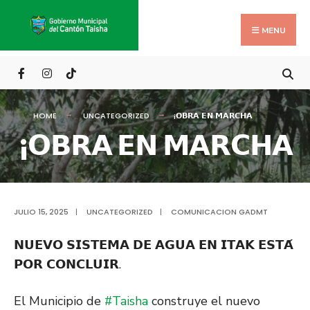
Search
Skip
for:
to
MENU
content
HOME
UNCATEGORIZED
¡𝗢𝗕𝗥𝗔 𝗘𝗡 𝗠𝗔𝗥𝗖𝗛𝗔
¡𝗢𝗕𝗥𝗔 𝗘𝗡 𝗠𝗔𝗥𝗖𝗛𝗔
JULIO 15, 2025
|
UNCATEGORIZED
|
COMUNICACION GADMT
𝗡𝗨𝗘𝗩𝗢 𝗦𝗜𝗦𝗧𝗘𝗠𝗔 𝗗𝗘 𝗔𝗚𝗨𝗔 𝗘𝗡 𝗜𝗧𝗔𝗞 𝗘𝗦𝗧𝗔́
𝗣𝗢𝗥 𝗖𝗢𝗡𝗖𝗟𝗨𝗜𝗥.
El Municipio de
#Taisha
construye el nuevo