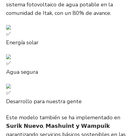
sistema f
otovoltaico de agua potable en la
comunidad de Itak, con un 80% de avance.
Energía solar
Agua segura
Desarrollo para nuestra gente
Este modelo también se ha implementado en
𝗦𝘂𝗿𝗶𝗸 𝗡𝘂𝗲𝘃𝗼, 𝗠𝗮𝘀𝗵𝘂𝗶𝗻𝘁 𝘆 𝗪𝗮𝗺𝗽𝘂𝗶𝗸
garantizando servicios básicos sostenibles en las