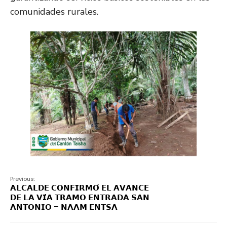
comunidades rurales.
Previous:
𝗔𝗟𝗖𝗔𝗟𝗗𝗘 𝗖𝗢𝗡𝗙𝗜𝗥𝗠𝗢́ 𝗘𝗟 𝗔𝗩𝗔𝗡𝗖𝗘
𝗗𝗘 𝗟𝗔 𝗩𝗜́𝗔 𝗧𝗥𝗔𝗠𝗢 𝗘𝗡𝗧𝗥𝗔𝗗𝗔 𝗦𝗔𝗡
𝗔𝗡𝗧𝗢𝗡𝗜𝗢 – 𝗡𝗔𝗔𝗠 𝗘𝗡𝗧𝗦𝗔