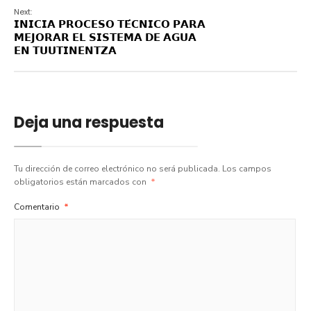
Next:
𝗜𝗡𝗜𝗖𝗜𝗔 𝗣𝗥𝗢𝗖𝗘𝗦𝗢 𝗧𝗘́𝗖𝗡𝗜𝗖𝗢 𝗣𝗔𝗥𝗔
𝗠𝗘𝗝𝗢𝗥𝗔𝗥 𝗘𝗟 𝗦𝗜𝗦𝗧𝗘𝗠𝗔 𝗗𝗘 𝗔𝗚𝗨𝗔
𝗘𝗡 𝗧𝗨𝗨𝗧𝗜𝗡𝗘𝗡𝗧𝗭𝗔
Deja una respuesta
Tu dirección de correo electrónico no será publicada.
Los campos
obligatorios están marcados con
*
Comentario
*