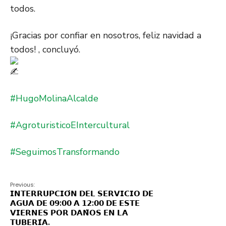
todos.
¡Gracias por confiar en nosotros, feliz navidad a
todos! , concluyó.
#HugoMolinaAlcalde
#AgroturisticoEIntercultural
#SeguimosTransformando
Previous:
𝗜𝗡𝗧𝗘𝗥𝗥𝗨𝗣𝗖𝗜𝗢́𝗡 𝗗𝗘𝗟 𝗦𝗘𝗥𝗩𝗜𝗖𝗜𝗢 𝗗𝗘
𝗔𝗚𝗨𝗔 𝗗𝗘 𝟬𝟵:𝟬𝟬 𝗔 𝟭𝟮:𝟬𝟬 𝗗𝗘 𝗘𝗦𝗧𝗘
𝗩𝗜𝗘𝗥𝗡𝗘𝗦 𝗣𝗢𝗥 𝗗𝗔𝗡̃𝗢𝗦 𝗘𝗡 𝗟𝗔
𝗧𝗨𝗕𝗘𝗥𝗜́𝗔.