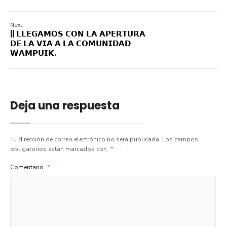
Next:
|| 𝗟𝗟𝗘𝗚𝗔𝗠𝗢𝗦 𝗖𝗢𝗡 𝗟𝗔 𝗔𝗣𝗘𝗥𝗧𝗨𝗥𝗔
𝗗𝗘 𝗟𝗔 𝗩𝗜𝗔 𝗔 𝗟𝗔 𝗖𝗢𝗠𝗨𝗡𝗜𝗗𝗔𝗗
𝗪𝗔𝗠𝗣𝗨𝗜𝗞.
Deja una respuesta
Tu dirección de correo electrónico no será publicada.
Los campos
obligatorios están marcados con
*
Comentario
*