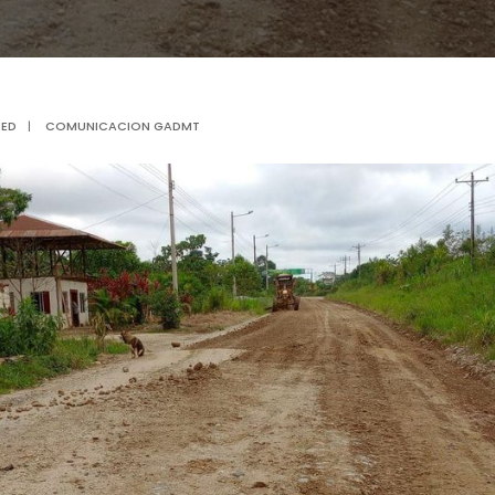
ZED
|
COMUNICACION GADMT