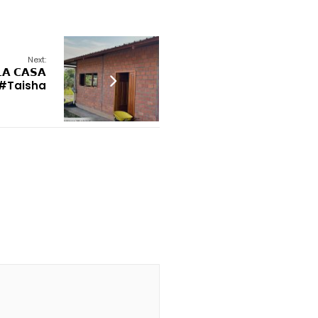
Next:
𝗔 𝗖𝗔𝗦𝗔
𝗟 #Taisha