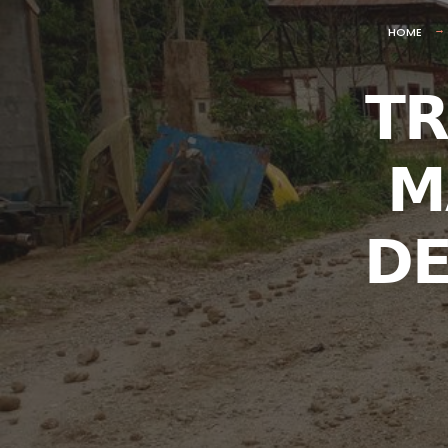
HOME
𝗧𝗥
𝗠
𝗗𝗘