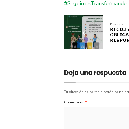
#SeguimosTransformando
Previous:
𝗥𝗘𝗖𝗜𝗖
𝗢𝗕𝗟𝗜𝗚𝗔
𝗥𝗘𝗦𝗣𝗢
Deja una respuesta
Tu dirección de correo electrónico no se
Comentario
*