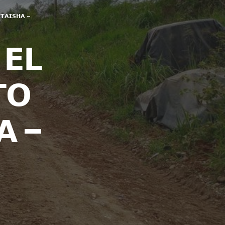
 𝗧𝗔𝗜𝗦𝗛𝗔 –
 𝗘𝗟
𝗢
𝗔 –