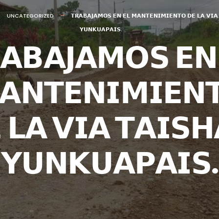
UNCATEGORIZED
𝗧𝗥𝗔𝗕𝗔𝗝𝗔𝗠𝗢𝗦 𝗘𝗡 𝗘𝗟 𝗠𝗔𝗡𝗧𝗘𝗡𝗜𝗠𝗜𝗘𝗡𝗧𝗢 𝗗𝗘 𝗟𝗔 𝗩𝗜𝗔
𝗬𝗨𝗡𝗞𝗨𝗔𝗣𝗔𝗜𝗦.
𝗔𝗕𝗔𝗝𝗔𝗠𝗢𝗦 𝗘𝗡
𝗔𝗡𝗧𝗘𝗡𝗜𝗠𝗜𝗘𝗡
 𝗟𝗔 𝗩𝗜𝗔 𝗧𝗔𝗜𝗦
𝗬𝗨𝗡𝗞𝗨𝗔𝗣𝗔𝗜𝗦.