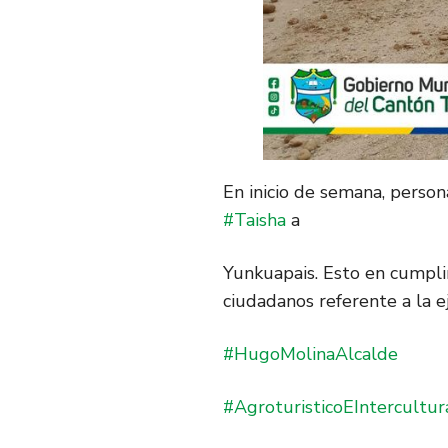
En inicio de semana, person
#Taisha
a
Yunkuapais. Esto en cumpli
ciudadanos referente a la ej
#HugoMolinaAlcalde
#AgroturisticoEIntercultur