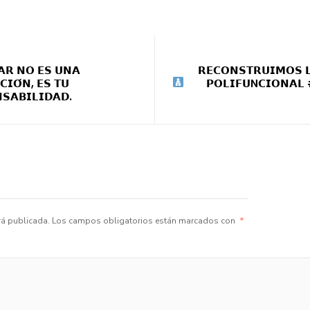
𝗔𝗥 𝗡𝗢 𝗘𝗦 𝗨𝗡𝗔
𝗥𝗘𝗖𝗢𝗡𝗦𝗧𝗥𝗨𝗜𝗠𝗢𝗦 
𝗖𝗜𝗢́𝗡, 𝗘𝗦 𝗧𝗨
𝗣𝗢𝗟𝗜𝗙𝗨N𝗖𝗜𝗢𝗡𝗔
𝗦𝗔𝗕𝗜𝗟𝗜𝗗𝗔𝗗.
rá publicada.
Los campos obligatorios están marcados con
*