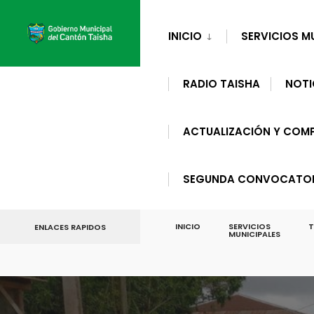
for:
Skip
to
INICIO
SERVICIOS M
content
RADIO TAISHA
NOTI
ACTUALIZACIÓN Y COMP
SEGUNDA CONVOCATORI
INICIO
SERVICIOS
T
ENLACES RAPIDOS
MUNICIPALES