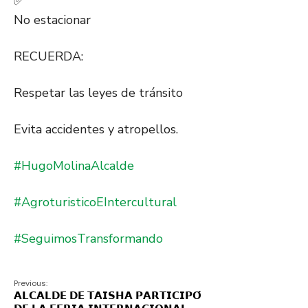
No estacionar
RECUERDA:
Respetar las leyes de tránsito
Evita accidentes y atropellos.
#HugoMolinaAlcalde
#AgroturisticoEIntercultural
#SeguimosTransformando
Previous:
𝗔𝗟𝗖𝗔𝗟𝗗𝗘 𝗗𝗘 𝗧𝗔𝗜𝗦𝗛𝗔 𝗣𝗔𝗥𝗧𝗜𝗖𝗜𝗣𝗢́