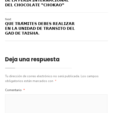
𝗗𝗘 𝗟𝗔 𝗙𝗘𝗥𝗜𝗔 𝗜𝗡𝗧𝗘𝗥𝗡𝗔𝗖𝗜𝗢𝗡𝗔𝗟
𝗗𝗘𝗟 𝗖𝗛𝗢𝗖𝗢𝗟𝗔𝗧𝗘 ❞𝗖𝗛𝗢𝗞𝗔𝗢❞
Next:
𝗤𝗨𝗘 𝗧𝗥𝗔́𝗠𝗜𝗧𝗘𝗦 𝗗𝗘𝗕𝗘𝗦 𝗥𝗘𝗔𝗟𝗜𝗭𝗔𝗥
𝗘𝗡 𝗟𝗔 𝗨𝗡𝗜𝗗𝗔𝗗 𝗗𝗘 𝗧𝗥𝗔𝗡𝗦𝗜𝗧𝗢 𝗗𝗘𝗟
𝗚𝗔𝗗 𝗗𝗘 𝗧𝗔𝗜𝗦𝗛𝗔.
Deja una respuesta
Tu dirección de correo electrónico no será publicada.
Los campos
obligatorios están marcados con
*
Comentario
*