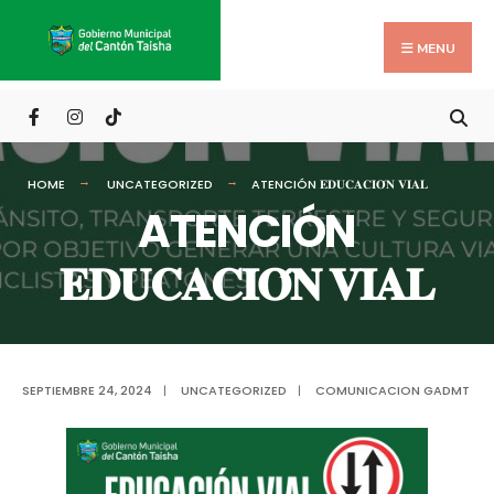
Search
Skip
for:
to
MENU
content
HOME
UNCATEGORIZED
ATENCIÓN 𝐄𝐃𝐔𝐂𝐀𝐂𝐈𝐎́𝐍 𝐕𝐈𝐀𝐋
ATENCIÓN
𝐄𝐃𝐔𝐂𝐀𝐂𝐈𝐎́𝐍 𝐕𝐈𝐀𝐋
SEPTIEMBRE 24, 2024
|
UNCATEGORIZED
|
COMUNICACION GADMT