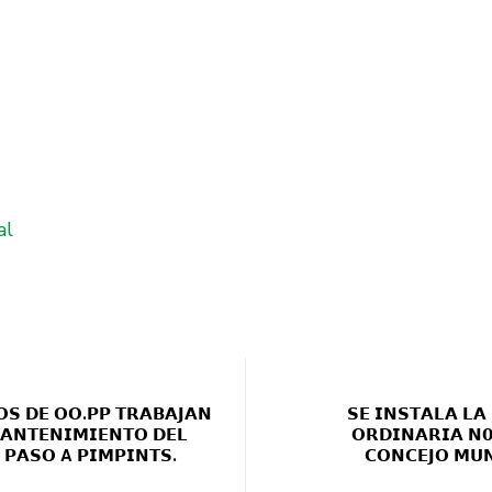
al
𝗢𝗦 𝗗𝗘 𝗢𝗢.𝗣𝗣 𝗧𝗥𝗔𝗕𝗔𝗝𝗔𝗡
𝗦𝗘 𝗜𝗡𝗦𝗧𝗔𝗟𝗔 𝗟𝗔
𝗔𝗡𝗧𝗘𝗡𝗜𝗠𝗜𝗘𝗡𝗧𝗢 𝗗𝗘𝗟
𝗢𝗥𝗗𝗜𝗡𝗔𝗥𝗜𝗔 𝗡𝟬
 𝗣𝗔𝗦𝗢 A 𝗣𝗜𝗠𝗣𝗜𝗡𝗧𝗦.
𝗖𝗢𝗡𝗖𝗘𝗝𝗢 𝗠𝗨𝗡