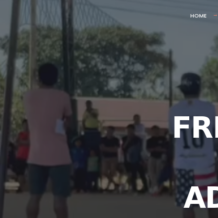
HOME
𝗙𝗥
𝗔