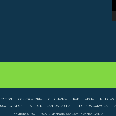
d
de
ví
flecha
arriba/abajo
para
aumentar
o
disminuir
el
volumen.
ICACIÓN
CONVOCATORIA
ORDENANZA
RADIO TAISHA
NOTICIAS
USO Y GESTIÓN DEL SUELO DEL CANTÓN TAISHA.
SEGUNDA CONVOCATORIA 
Copyright © 2023 - 2027 • Diseñado por Comunicación GADMT