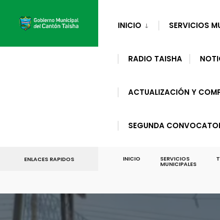
for:
Skip
to
INICIO
SERVICIOS M
content
RADIO TAISHA
NOTI
ACTUALIZACIÓN Y COMP
SEGUNDA CONVOCATORI
INICIO
SERVICIOS
T
ENLACES RAPIDOS
MUNICIPALES