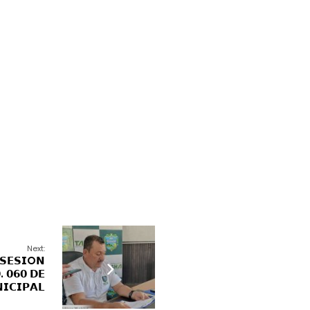
Next:
 𝗦𝗘𝗦𝗜O𝗡
. 𝟬𝟲𝟬 𝗗𝗘
𝗜𝗖𝗜𝗣𝗔𝗟