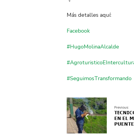
Más detalles aquí:
Facebook
#HugoMolinaAlcalde
#AgroturisticoEIntercultur
#SeguimosTransformando
Previous:
𝗧E𝗖𝗡𝗜𝗖
𝗘𝗡 𝗘𝗟 
𝗣𝗨𝗘𝗡𝗧