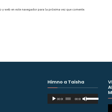
o y web en este navegador para la próxima vez que comente.
Himno a Taisha
V
A
M
Reproductor
Utiliza
00:00
00:00
de
las
Re
audio
teclas