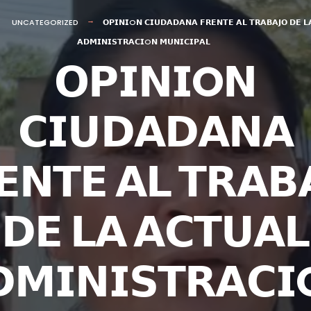
UNCATEGORIZED
𝗢𝗣𝗜𝗡𝗜O𝗡 𝗖𝗜𝗨𝗗𝗔𝗗𝗔𝗡𝗔 𝗙𝗥𝗘𝗡𝗧𝗘 𝗔𝗟 𝗧𝗥𝗔𝗕𝗔𝗝𝗢 𝗗𝗘 𝗟
𝗔𝗗𝗠𝗜𝗡𝗜𝗦𝗧𝗥𝗔𝗖𝗜O𝗡 𝗠𝗨𝗡𝗜𝗖𝗜𝗣𝗔𝗟
𝗢𝗣𝗜𝗡𝗜O𝗡
𝗖𝗜𝗨𝗗𝗔𝗗𝗔𝗡𝗔
𝗘𝗡𝗧𝗘 𝗔𝗟 𝗧𝗥𝗔𝗕
𝗗𝗘 𝗟𝗔 𝗔𝗖𝗧𝗨𝗔𝗟
𝗠𝗜𝗡𝗜𝗦𝗧𝗥𝗔𝗖