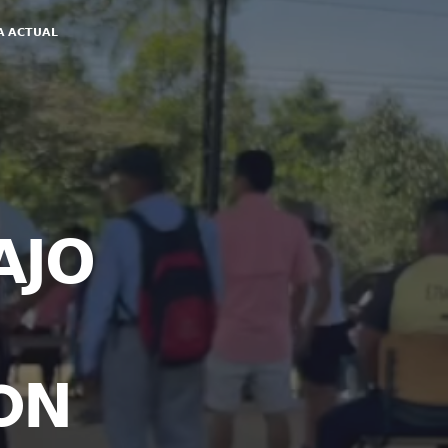
𝗔 𝗔𝗖𝗧𝗨𝗔𝗟
𝗝𝗢
O𝗡