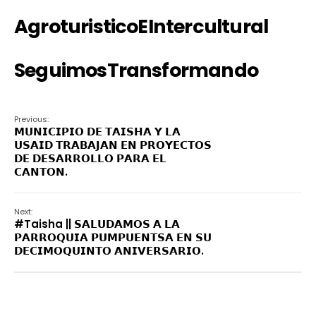
AgroturisticoEIntercultural
SeguimosTransformando
Previous:
𝗠𝗨𝗡𝗜𝗖𝗜𝗣𝗜𝗢 𝗗𝗘 𝗧𝗔𝗜𝗦𝗛𝗔 𝗬 𝗟𝗔
𝗨𝗦𝗔𝗜𝗗 𝗧𝗥𝗔𝗕𝗔𝗝𝗔𝗡 𝗘𝗡 𝗣𝗥𝗢𝗬𝗘𝗖𝗧𝗢𝗦
𝗗𝗘 𝗗𝗘𝗦𝗔𝗥𝗥𝗢𝗟𝗟𝗢 𝗣𝗔𝗥𝗔 𝗘𝗟
𝗖𝗔𝗡𝗧𝗢𝗡.
Next:
#Taisha || 𝗦𝗔𝗟𝗨𝗗𝗔𝗠𝗢𝗦 𝗔 𝗟𝗔
𝗣𝗔𝗥𝗥𝗢𝗤𝗨𝗜𝗔 𝗣𝗨𝗠𝗣𝗨𝗘𝗡𝗧𝗦𝗔 𝗘𝗡 𝗦𝗨
𝗗𝗘𝗖𝗜𝗠𝗢𝗤𝗨𝗜𝗡𝗧𝗢 𝗔𝗡𝗜𝗩𝗘𝗥𝗦𝗔𝗥𝗜𝗢.