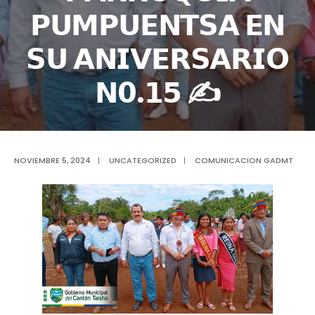
𝗣𝗨𝗠𝗣𝗨𝗘𝗡𝗧𝗦𝗔 𝗘𝗡
𝗦𝗨 𝗔𝗡𝗜𝗩𝗘𝗥𝗦𝗔𝗥𝗜𝗢
𝗡𝟬.𝟭𝟱 ✍
NOVIEMBRE 5, 2024
|
UNCATEGORIZED
|
COMUNICACION GADMT