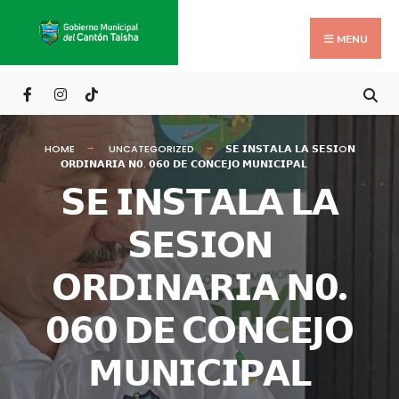
Search
Skip
for:
to
MENU
content
HOME
UNCATEGORIZED
𝗦𝗘 𝗜𝗡𝗦𝗧𝗔𝗟𝗔 𝗟𝗔 𝗦𝗘𝗦𝗜O𝗡
𝗢𝗥𝗗𝗜𝗡𝗔𝗥𝗜𝗔 𝗡𝟬. 𝟬𝟲𝟬 𝗗𝗘 𝗖𝗢𝗡𝗖𝗘𝗝𝗢 𝗠𝗨𝗡𝗜𝗖𝗜𝗣𝗔𝗟
𝗦𝗘 𝗜𝗡𝗦𝗧𝗔𝗟𝗔 𝗟𝗔
𝗦𝗘𝗦𝗜O𝗡
𝗢𝗥𝗗𝗜𝗡𝗔𝗥𝗜𝗔 𝗡𝟬.
𝟬𝟲𝟬 𝗗𝗘 𝗖𝗢𝗡𝗖𝗘𝗝𝗢
𝗠𝗨𝗡𝗜𝗖𝗜𝗣𝗔𝗟