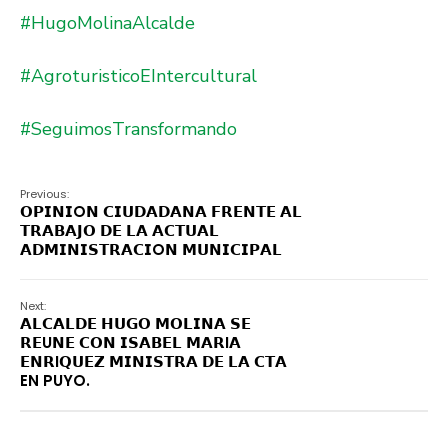
#HugoMolinaAlcalde
#AgroturisticoEIntercultural
#SeguimosTransformando
Previous:
𝗢𝗣𝗜𝗡𝗜O𝗡 𝗖𝗜𝗨𝗗𝗔𝗗𝗔𝗡𝗔 𝗙𝗥𝗘𝗡𝗧𝗘 𝗔𝗟
𝗧𝗥𝗔𝗕𝗔𝗝𝗢 𝗗𝗘 𝗟𝗔 𝗔𝗖𝗧𝗨𝗔𝗟
𝗔𝗗𝗠𝗜𝗡𝗜𝗦𝗧𝗥𝗔𝗖𝗜O𝗡 𝗠𝗨𝗡𝗜𝗖𝗜𝗣𝗔𝗟
Next:
𝗔𝗟𝗖𝗔𝗟𝗗𝗘 𝗛𝗨𝗚𝗢 𝗠𝗢𝗟𝗜𝗡𝗔 𝗦𝗘
𝗥𝗘U𝗡𝗘 𝗖𝗢𝗡 𝗜𝗦𝗔𝗕𝗘𝗟 𝗠𝗔𝗥I𝗔
𝗘𝗡𝗥I𝗤𝗨𝗘𝗭 𝗠𝗜𝗡𝗜𝗦𝗧𝗥𝗔 𝗗𝗘 𝗟𝗔 𝗖𝗧𝗔
EN PUYO.